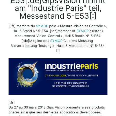
E53[:de]GipsVision nimmt
am "Industrie Paris" teil,
Messestand 5-E53[:]
[:fr] membre du
SYMOP
pôle « Mesure-Vision et Contrôle »,
Hall 5 Stand N° 5-E54. [:en]member of
SYMOP
cluster «
Mesurement-Vision-Control », Hall 5 Booth N° 5-E54.
[:de]Mitglied des
SYMOP
Cluster« Messung-
Bildverarbeitung-Testung », Halle 5 Messestand N° 5-E54.
[:]
[:fr]
Du 27 au 30 mars 2018 Gips Vision présentera ses produits
phares ainsi que ses dernières applications développées