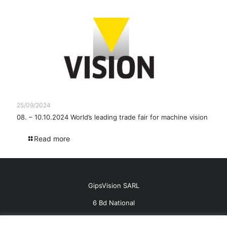
25/09/2024
08. – 10.10.2024 World’s leading trade fair for machine vision
Read more
GipsVision SARL
6 Bd National
13001 Marseille - FRANCE