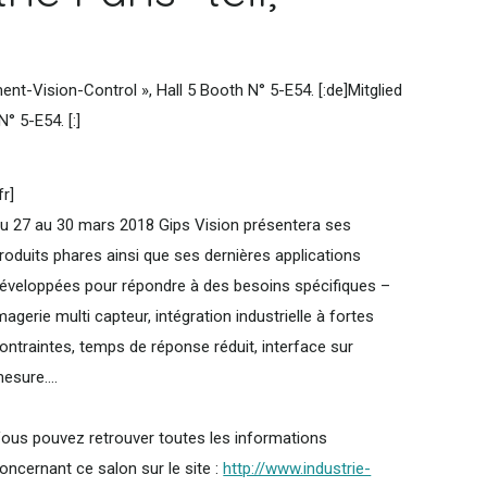
nt-Vision-Control », Hall 5 Booth N° 5-E54. [:de]Mitglied
 5-E54. [:]
:fr]
u 27 au 30 mars 2018 Gips Vision présentera ses
roduits phares ainsi que ses dernières applications
éveloppées pour répondre à des besoins spécifiques –
magerie multi capteur, intégration industrielle à fortes
ontraintes, temps de réponse réduit, interface sur
esure....
ous pouvez retrouver toutes les informations
oncernant ce salon sur le site :
http://www.industrie-