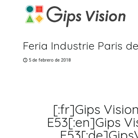
Feria Industrie Paris d
5 de febrero de 2018
[:fr]Gips Visio
E53[:en]Gips Vi
E53[:de]GipsV