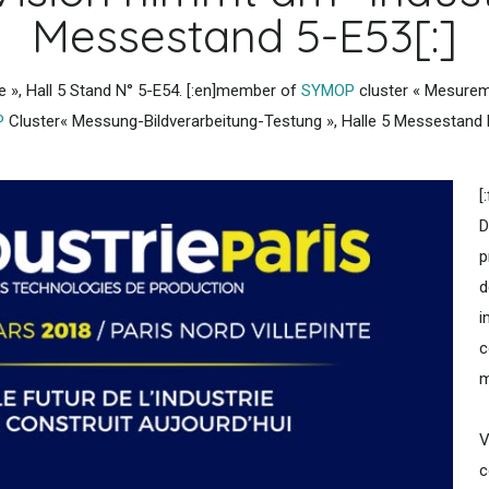
Messestand 5-E53[:]
 », Hall 5 Stand N° 5-E54. [:en]member of
SYMOP
cluster « Mesureme
P
Cluster« Messung-Bildverarbeitung-Testung », Halle 5 Messestand N°
[
D
p
d
i
c
m
V
c