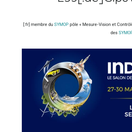
[:fr] membre du
SYMOP
pôle « Mesure-Vision et Contrôle
des
SYMO