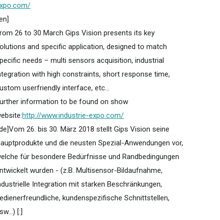
xpo.com/
:en]
rom 26 to 30 March Gips Vision presents its key
olutions and specific application, designed to match
pecific needs – multi sensors acquisition, industrial
ntegration with high constraints, short response time,
ustom userfriendly interface, etc...
urther information to be found on show
ebsite:
http://www.industrie-expo.com/
:de]Vom 26. bis 30. März 2018 stellt Gips Vision seine
auptprodukte und die neusten Spezial-Anwendungen vor,
elche für besondere Bedürfnisse und Randbedingungen
ntwickelt wurden - (z.B. Multisensor-Bildaufnahme,
ndustrielle Integration mit starken Beschränkungen,
edienerfreundliche, kundenspezifische Schnittstellen,
sw...) [:]