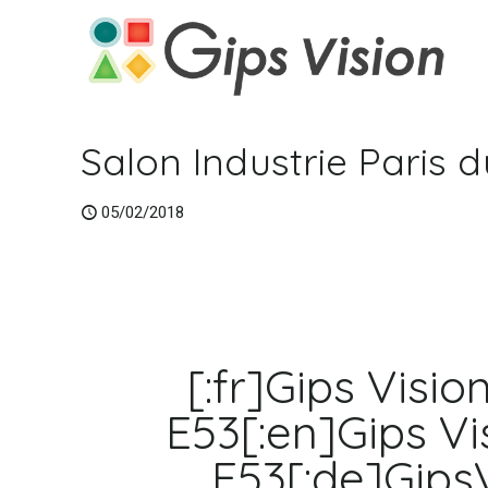
Salon Industrie Paris 
05/02/2018
[:fr]Gips Visio
E53[:en]Gips Vi
E53[:de]GipsV