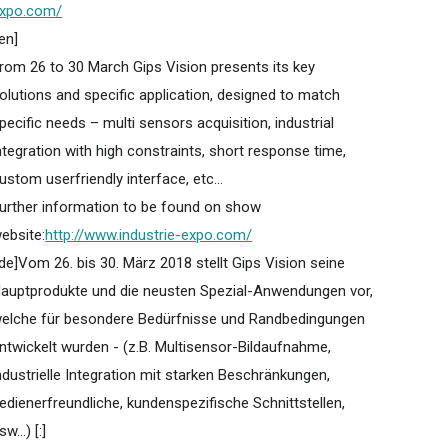
xpo.com/
:en]
rom 26 to 30 March Gips Vision presents its key
olutions and specific application, designed to match
pecific needs – multi sensors acquisition, industrial
ntegration with high constraints, short response time,
ustom userfriendly interface, etc...
urther information to be found on show
ebsite:
http://www.industrie-expo.com/
:de]Vom 26. bis 30. März 2018 stellt Gips Vision seine
auptprodukte und die neusten Spezial-Anwendungen vor,
elche für besondere Bedürfnisse und Randbedingungen
ntwickelt wurden - (z.B. Multisensor-Bildaufnahme,
ndustrielle Integration mit starken Beschränkungen,
edienerfreundliche, kundenspezifische Schnittstellen,
sw...) [:]