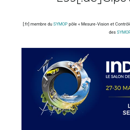
[:fr] membre du
SYMOP
pôle « Mesure-Vision et Contrôle
des
SYMO