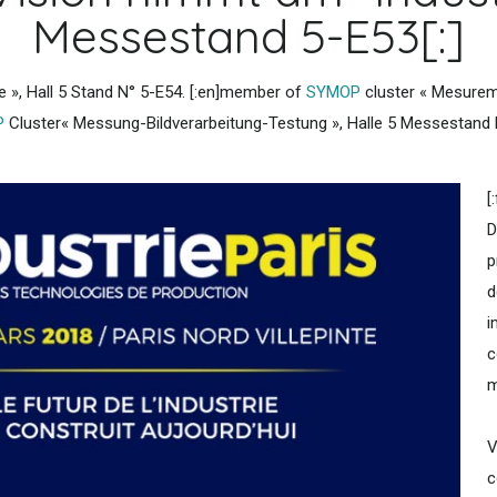
Messestand 5-E53[:]
 », Hall 5 Stand N° 5-E54. [:en]member of
SYMOP
cluster « Mesureme
P
Cluster« Messung-Bildverarbeitung-Testung », Halle 5 Messestand N°
[
D
p
d
i
c
m
V
c