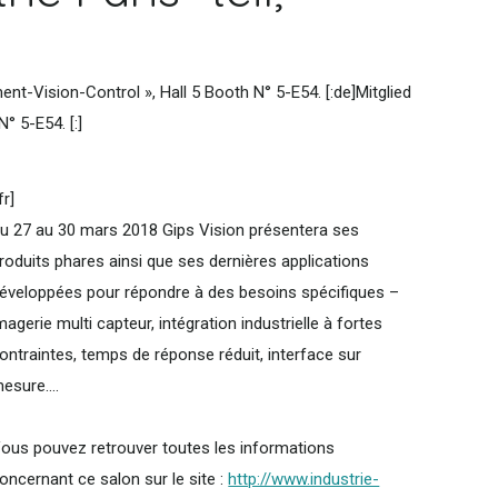
nt-Vision-Control », Hall 5 Booth N° 5-E54. [:de]Mitglied
 5-E54. [:]
:fr]
u 27 au 30 mars 2018 Gips Vision présentera ses
roduits phares ainsi que ses dernières applications
éveloppées pour répondre à des besoins spécifiques –
magerie multi capteur, intégration industrielle à fortes
ontraintes, temps de réponse réduit, interface sur
esure....
ous pouvez retrouver toutes les informations
oncernant ce salon sur le site :
http://www.industrie-