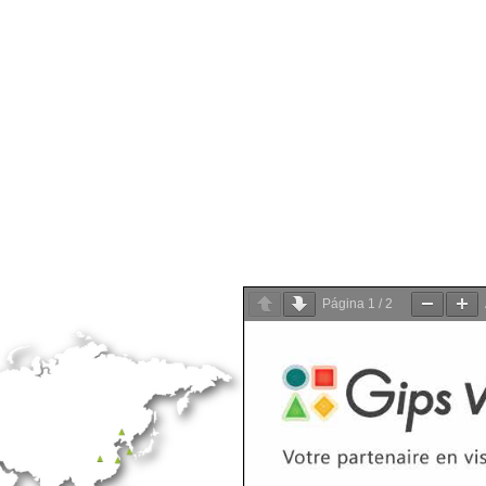
Página
1
/
2