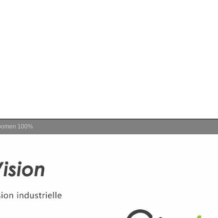
oomen
100%