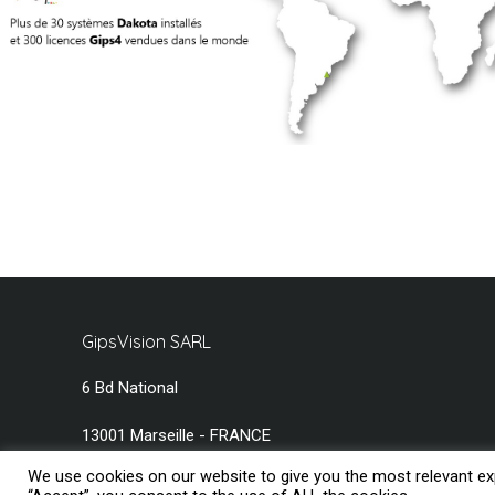
GipsVision SARL
6 Bd National
13001 Marseille - FRANCE
We use cookies on our website to give you the most relevant exp
Tél.
+33 491 334 407