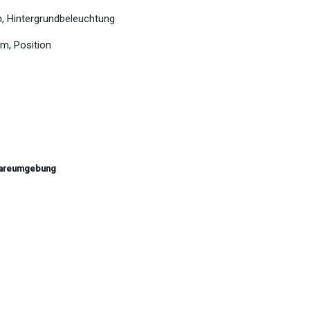
n, Hintergrundbeleuchtung
rm, Position
wareumgebung