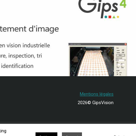
Mentions légales
2026© GipsVision
king