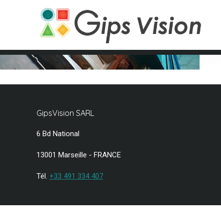
GipsVision SARL
6 Bd National
13001 Marseille - FRANCE
Tél.
+33 491 334 407