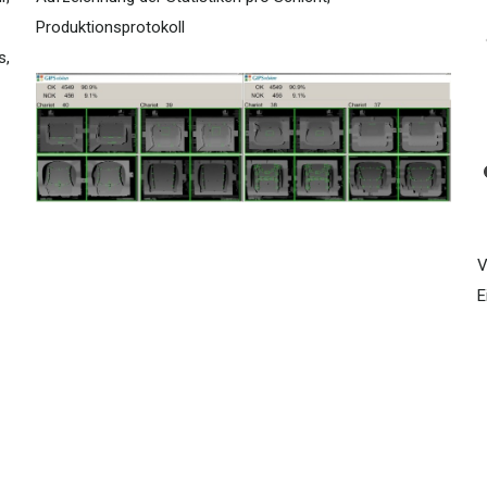
Produktionsprotokoll
s,
V
E