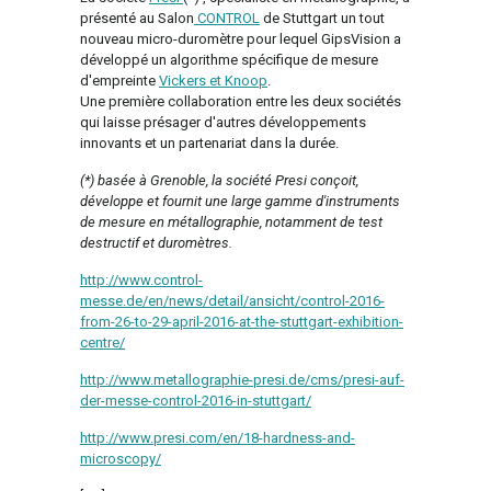
présenté au Salon
CONTROL
de Stuttgart un tout
nouveau micro-duromètre pour lequel GipsVision a
développé un algorithme spécifique de mesure
d'empreinte
Vickers et Knoop
.
Une première collaboration entre les deux sociétés
qui laisse présager d'autres développements
innovants et un partenariat dans la durée.
(*) basée à Grenoble, la société Presi conçoit,
développe et fournit une large gamme d'instruments
de mesure en métallographie, notamment de test
destructif et duromètres.
http://www.control-
messe.de/en/news/detail/ansicht/control-2016-
from-26-to-29-april-2016-at-the-stuttgart-exhibition-
centre/
http://www.metallographie-presi.de/cms/presi-auf-
der-messe-control-2016-in-stuttgart/
http://www.presi.com/en/18-hardness-and-
microscopy/