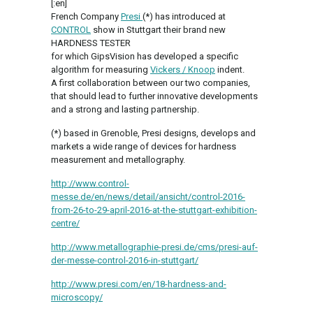
[:en]
French Company
Presi
(*) has introduced at
CONTROL
show in Stuttgart their brand new
HARDNESS TESTER
for which GipsVision has developed a specific
algorithm for measuring
Vickers / Knoop
indent.
A first collaboration between our two companies,
that should lead to further innovative developments
and a strong and lasting partnership.
(*) based in Grenoble, Presi designs, develops and
markets a wide range of devices for hardness
measurement and metallography.
http://www.control-
messe.de/en/news/detail/ansicht/control-2016-
from-26-to-29-april-2016-at-the-stuttgart-exhibition-
centre/
http://www.metallographie-presi.de/cms/presi-auf-
der-messe-control-2016-in-stuttgart/
http://www.presi.com/en/18-hardness-and-
microscopy/