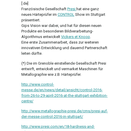
[:de]
Französische Gesellschaft
Presi
hat eine ganz
neues Härteprüfer im
CONTROL
Show im Stuttgart
präsentiert.
Gips Vision war dabei, und hat für diesen neuen
Produkte ein besonderen Bildverarbeitung-
Algorithmus entwickelt
Vickers et Knoop
.
Eine erste Zusammenarbeit, dass zur weiteren
innovativen Entwicklung und dauernd Partnerschaft
leiten dürfte.
(*) Die im Grenoble einstellende Gesellschaft Presi
entwirft, entwickelt und vermarket Maschinen für
Metallographie wie z.B. Härteprüfer.
http://www.control-
messe.de/en/news/detail/ansicht/control-2016-
from-26-to-29-april-2016-at-the-stuttgart-exhibition-
centre/
http://www.metallographie-presi.de/cms/presi-auf-
der-messe-control-2016-in-stuttgart/
http://www.presi.com/en/18-hardness-and-