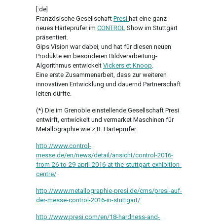
[:de]
Französische Gesellschaft
Presi
hat eine ganz
neues Härteprüfer im
CONTROL
Show im Stuttgart
präsentiert.
Gips Vision war dabei, und hat für diesen neuen
Produkte ein besonderen Bildverarbeitung-
Algorithmus entwickelt
Vickers et Knoop
.
Eine erste Zusammenarbeit, dass zur weiteren
innovativen Entwicklung und dauernd Partnerschaft
leiten dürfte.
(*) Die im Grenoble einstellende Gesellschaft Presi
entwirft, entwickelt und vermarket Maschinen für
Metallographie wie z.B. Härteprüfer.
http://www.control-
messe.de/en/news/detail/ansicht/control-2016-
from-26-to-29-april-2016-at-the-stuttgart-exhibition-
centre/
http://www.metallographie-presi.de/cms/presi-auf-
der-messe-control-2016-in-stuttgart/
http://www.presi.com/en/18-hardness-and-