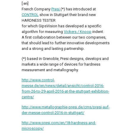
[:en]
French Company
Presi
(*) has introduced at
CONTROL
show in Stuttgart their brand new
HARDNESS TESTER
for which GipsVision has developed a specific
algorithm for measuring
Vickers / Knoop
indent.
A first collaboration between our two companies,
that should lead to further innovative developments
and a strong and lasting partnership.
(*) based in Grenoble, Presi designs, develops and
markets a wide range of devices for hardness
measurement and metallography.
http://www.control-
messe.de/en/news/detail/ansicht/control-2016-
from-26-to-29-april-2016-at-the-stuttgart-exhibition-
centre/
http://www.metallographie-presi.de/cms/presi-auf-
der-messe-control-2016-in-stuttgart/
http://www.presi.com/en/18-hardness-and-
microscopy/