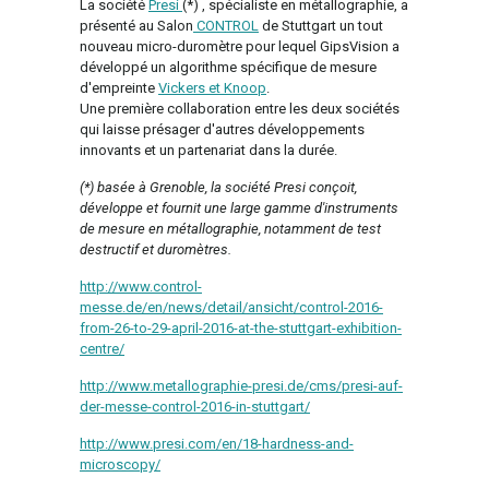
La société
Presi
(*) , spécialiste en métallographie, a
présenté au Salon
CONTROL
de Stuttgart un tout
nouveau micro-duromètre pour lequel GipsVision a
développé un algorithme spécifique de mesure
d'empreinte
Vickers et Knoop
.
Une première collaboration entre les deux sociétés
qui laisse présager d'autres développements
innovants et un partenariat dans la durée.
(*) basée à Grenoble, la société Presi conçoit,
développe et fournit une large gamme d'instruments
de mesure en métallographie, notamment de test
destructif et duromètres.
http://www.control-
messe.de/en/news/detail/ansicht/control-2016-
from-26-to-29-april-2016-at-the-stuttgart-exhibition-
centre/
http://www.metallographie-presi.de/cms/presi-auf-
der-messe-control-2016-in-stuttgart/
http://www.presi.com/en/18-hardness-and-
microscopy/