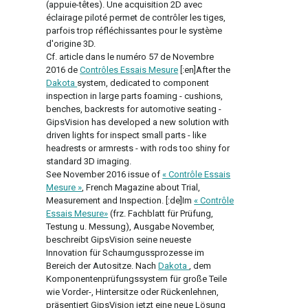
(appuie-têtes). Une acquisition 2D avec
éclairage piloté permet de contrôler les tiges,
parfois trop réfléchissantes pour le système
d'origine 3D.
Cf. article dans le numéro 57 de Novembre
2016 de
Contrôles Essais Mesure
[:en]After the
Dakota
system, dedicated to component
inspection in large parts foaming - cushions,
benches, backrests for automotive seating -
GipsVision has developed a new solution with
driven lights for inspect small parts - like
headrests or armrests - with rods too shiny for
standard 3D imaging.
See November 2016 issue of
« Contrôle Essais
Mesure »
, French Magazine about Trial,
Measurement and Inspection. [:de]Im
« Contrôle
Essais Mesure»
(frz. Fachblatt für Prüfung,
Testung u. Messung), Ausgabe November,
beschreibt GipsVision seine neueste
Innovation für Schaumgussprozesse im
Bereich der Autositze. Nach
Dakota
, dem
Komponentenprüfungssystem für große Teile
wie Vorder-, Hintersitze oder Rückenlehnen,
präsentiert GipsVision jetzt eine neue Lösung