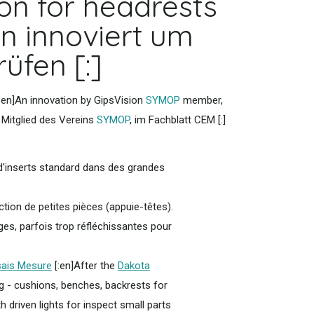
on for headrests
on innoviert um
üfen [:]
[:en]An innovation by GipsVision
SYMOP
member,
 Mitglied des Vereins
SYMOP
, im Fachblatt CEM [:]
 d'inserts standard dans des grandes
tion de petites pièces (appuie-têtes).
iges, parfois trop réfléchissantes pour
sais Mesure
[:en]After the
Dakota
g - cushions, benches, backrests for
 driven lights for inspect small parts