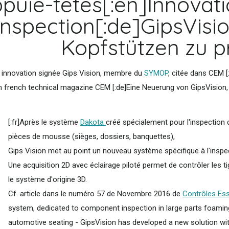
puie-têtes[:en]Innovati
inspection[:de]GipsVisi
Kopfstützen zu pr
ne innovation signée Gips Vision, membre du
SYMOP
, citée dans CEM 
n french technical magazine CEM [:de]Eine Neuerung von GipsVision,
[:fr]Après le système
Dakota
créé spécialement pour l'inspection
pièces de mousse (sièges, dossiers, banquettes),
Gips Vision met au point un nouveau système spécifique à l'inspec
Une acquisition 2D avec éclairage piloté permet de contrôler les t
le système d'origine 3D.
Cf. article dans le numéro 57 de Novembre 2016 de
Contrôles Es
system, dedicated to component inspection in large parts foamin
automotive seating - GipsVision has developed a new solution with