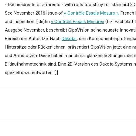
- like headrests or armrests - with rods too shiny for standard 3D
See November 2016 issue of
« Contrôle Essais Mesure »
, French
and Inspection. [:de]Im
« Contrôle Essais Mesure»
(frz. Fachblatt
Ausgabe November, beschreibt GipsVision seine neueste Innova
Bereich der Autositze. Nach
Dakota
, dem Komponentenprüfungssy
Hintersitze oder Rückenlehnen, präsentiert GipsVision jetzt eine n
und Armstützen. Diese haben manchmal glänzende Stangen, die ni
Bildaufnahmetechnik sind. Eine 2D-Version des Dakota Systems mi
speziell dazu entworfen. [:]