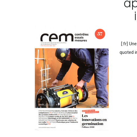
ap
[:fr] U
quoted i