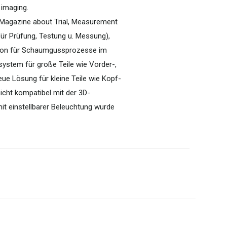
 imaging.
 Magazine about Trial, Measurement
 für Prüfung, Testung u. Messung),
tion für Schaumgussprozesse im
stem für große Teile wie Vorder-,
eue Lösung für kleine Teile wie Kopf-
cht kompatibel mit der 3D-
t einstellbarer Beleuchtung wurde