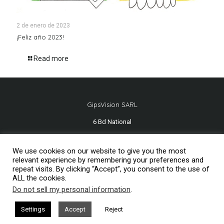
2 de enero de 2023
¡Feliz año 2023!
Read more
GipsVision SARL
6 Bd National
13001 Marseille - FRANCE
We use cookies on our website to give you the most
Tél.
+33 491 334 407
relevant experience by remembering your preferences and
repeat visits. By clicking “Accept”, you consent to the use of
ALL the cookies.
Do not sell my personal information
.
Mentions légales
2026© GipsVision
Settings
Accept
Reject