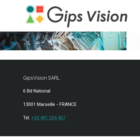
GipsVision SARL
6 Bd National
13001 Marseille - FRANCE
Tél.
+33 491 334 407