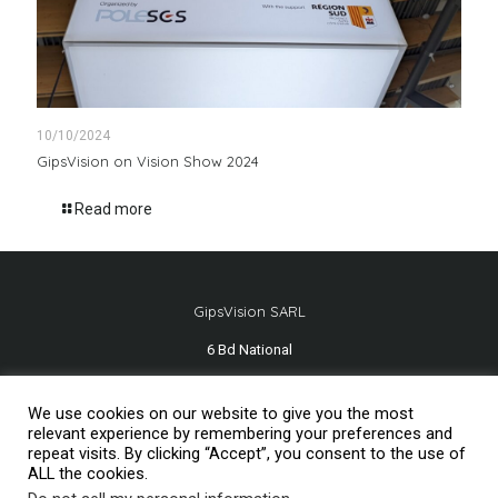
10/10/2024
GipsVision on Vision Show 2024
Read more
GipsVision SARL
6 Bd National
13001 Marseille - FRANCE
We use cookies on our website to give you the most
Tél.
+33 491 334 407
relevant experience by remembering your preferences and
repeat visits. By clicking “Accept”, you consent to the use of
ALL the cookies.