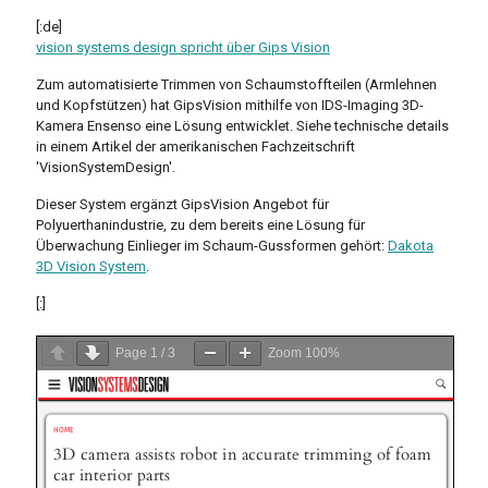
[:de]
vision systems design spricht über Gips Vision
Zum automatisierte Trimmen von Schaumstoffteilen (Armlehnen
und Kopfstützen) hat GipsVision mithilfe von IDS-Imaging 3D-
Kamera Ensenso eine Lösung entwicklet. Siehe technische details
in einem Artikel der amerikanischen Fachzeitschrift
'VisionSystemDesign'.
Dieser System ergänzt GipsVision Angebot für
Polyuerthanindustrie, zu dem bereits eine Lösung für
Überwachung Einlieger im Schaum-Gussformen gehört:
Dakota
3D Vision System
.
[:]
Page
1
/
3
Zoom
100%