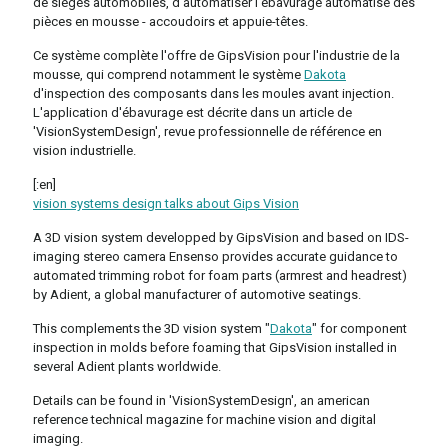
de sièges automobiles, d'automatiser l'ébavurage automatisé des
pièces en mousse - accoudoirs et appuie-têtes.
Ce système complète l'offre de GipsVision pour l'industrie de la
mousse, qui comprend notamment le système
Dakota
d'inspection des composants dans les moules avant injection.
L'application d'ébavurage est décrite dans un article de
'VisionSystemDesign', revue professionnelle de référence en
vision industrielle.
[:en]
vision systems design talks about Gips Vision
A 3D vision system developped by GipsVision and based on IDS-
imaging stereo camera Ensenso provides accurate guidance to
automated trimming robot for foam parts (armrest and headrest)
by Adient, a global manufacturer of automotive seatings.
This complements the 3D vision system "
Dakota
" for component
inspection in molds before foaming that GipsVision installed in
several Adient plants worldwide.
Details can be found in 'VisionSystemDesign', an american
reference technical magazine for machine vision and digital
imaging.