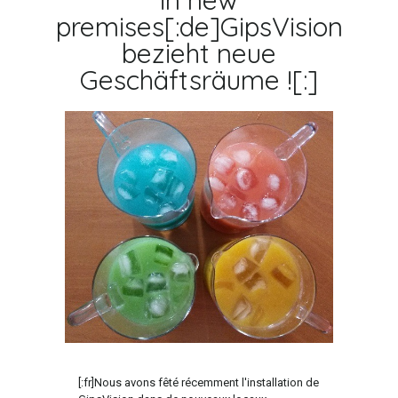
in new
premises[:de]GipsVision
bezieht neue
Geschäftsräume ![:]
[:fr]Nous avons fêté récemment l'installation de