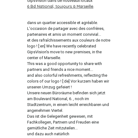
GipsVision dans de nouveaux locaux
6 Bd National, toujours à Marseille
.
dans un quartier accessible et agréable.
L'occasion de partager avec des confrères,
partenaires et amis un moment convivial...
et des rafraîchissements aux couleurs de notre
logo ! [:en] We have recently celebrated
GipsVision's move to new premises, in the
center of Marseille.
This was a good opportunity to share with
partners and friends a nice moment...
and also colorful refreshments, reflecting the
colors of our logo ! [:de] Vor kurzem haben wir
unseren Umzug gefeiert !
Unsere neuen Büroräume befinden sich jetzt
am Boulevard National, 6. , noch im
Stadtzentrum, in einem leicht erreichbaren und
angenehmen Viertel.
Das ist die Gelegenheit gewesen, mit
Fachkollegen, Partnern und Freuden eine
gemütliche Zeit mitzuteilen...
und dazu auch natürlich