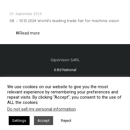
25. September 2024
08. – 10.10.2024 World’s leading trade fair for machine vision
Read more
GipsVision SARL
6 Bd National
13001 Marseille - FRANCE
We use cookies on our website to give you the most
Tél.
+33 491 334 407
relevant experience by remembering your preferences and
repeat visits. By clicking “Accept”, you consent to the use of
ALL the cookies.
Do not sell my personal information
.
Mentions légales
2026© GipsVision
Settings
Accept
Reject