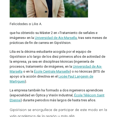
Felicidades a Lilia A.
que ha obtenido su Máster 2 en «Tratamiento de señales e
imágenes» en la
Universidad de Aix-Marsella
, tras seis meses de
prácticas de fin de carrera en GipsVision.
Lilia es la décima estudiante acogida por el equipo de
GipsVision a lo largo de los diez primeros años de actividad de
la empresa, ya sea en disciplinas técnicas (ingeniería de
procesos, tratamiento de imágenes, en la
Universidad de Aix-
Marsella
o en la
École Centrale Marseille
) o no técnicas (BTS de
apoyo a la acción directiva en el
Lycée Paul Langevin de
Martigues
).
La empresa también ha formado a dos ingenieros aprendices
(especialidad en Óptica y Visión Industrial,
École Télécom Saint
Etienne
) durante periodos más largos de hasta tres años.
GipsVision se enorgullece de participar de este modo en la
vida académica de la región y más allá.