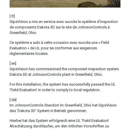
[:fr]
GipsVision a mis en service avec succès le système d'inspection
de composants Dakota 3D sur le site de JohnsonControls à
Greenfield, Ohio.
Ce système a subi à cette occasion avec succès une « Field
Evaluation » de UL pour se conformer aux exigences
règlementaires locales.
[:en]
GipsVision has commissioned the component inspection system
Dakota 3D at JohnsonControls plant in Greenfield, Ohio.
For this installation, the system has successfully passed the UL
'Field Evaluation' in order to comply to local regulation.
[:de]
Im JohnsonControls Standort im Greenfield, Ohio hat GipsVision
das 'Dakota 3D' System in Betrieb genommen.
Hierbei hat das System erfolgreich eine UL 'Field Evaluation'
Abschätzung durchlaufen, um den örtlichen Vorschriften zu