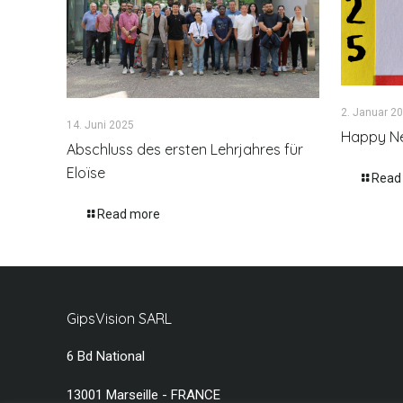
2. Januar 2
14. Juni 2025
Happy Ne
Abschluss des ersten Lehrjahres für
Eloïse
Read
Read more
GipsVision SARL
6 Bd National
13001 Marseille - FRANCE