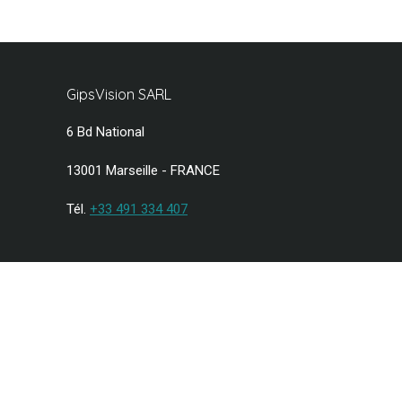
GipsVision SARL
6 Bd National
13001 Marseille - FRANCE
Tél.
+33 491 334 407