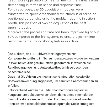
its software application to meet an environment that is both
demanding in terms of space and response time.
For this purpose, the 3D acquisition modules were
transferred to specific mechanical structures in order to be
positioned perpendicular to the molds, inside the injection
booth. This position allows an acquisition at the best
opening position.
Moreover, the processing time has been improved by about
30% compared to the first systems to ensure a just-in-time
response to the Robot shortly before injection.
[:de] Dakota, das 3D-Bildverarbeitungssystem zur
Komponentenprüfung im Schaumgussprozess, wurde vor kurzem
in zwei neuen Anlagen im Betrieb genommen, in welchen die
Randbedingungen und Antwortzeitbedürfnisse besonders
beschränkt sind.
Dazu hat GipsVision die mechanische Integration sowie die
Softwareanwendung angepasst, um sämtliche Anforderungen zu
erfüllen.
Entsprechend wurden die Bildaufnahmemodule separat in
neugestaltete Gehäuse verschoben, damit diese innerhalb der
Einspritzkabine senkrecht zu den Formen positioniert werden
konnten, was eine Bildaufnahme an optimaler Stelle ermöglicht.