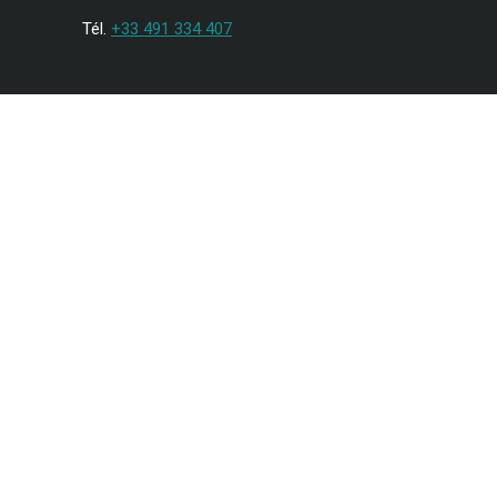
Tél.
+33 491 334 407