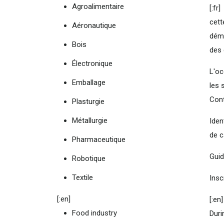
Agroalimentaire
[:fr]
cett
Aéronautique
démo
Bois
des 
Électronique
L'oc
Emballage
les 
Cont
Plasturgie
Métallurgie
Iden
de c
Pharmaceutique
Guid
Robotique
Textile
Insc
[:en]
[:en]
Food industry
Duri