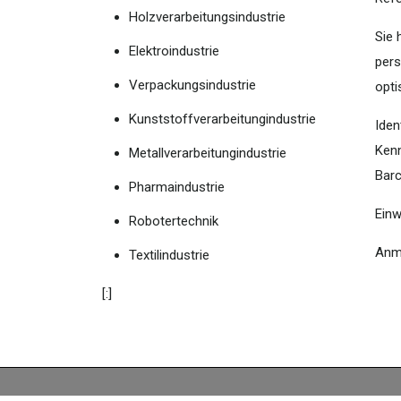
Holzverarbeitungsindustrie
Sie 
Elektroindustrie
pers
Verpackungsindustrie
opti
Kunststoffverarbeitungindustrie
Iden
Kenn
Metallverarbeitungindustrie
Barc
Pharmaindustrie
Einw
Robotertechnik
Anme
Textilindustrie
[:]