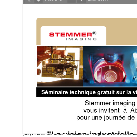
[:de] Finden Sie unser detailliertes Programm als koste