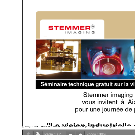
[:en] PDF download the detailed program as .pdf file
Page
1
/
2
Zoom
100%