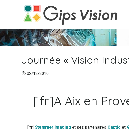
Journée « Vision Indust
02/12/2010
[:fr]A Aix en Pro
[:fr]
Stemmer Imaging
et ses partenaires
Captic
et
G