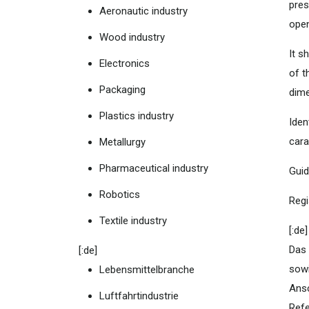
pres
Aeronautic industry
open
Wood industry
It s
Electronics
of t
Packaging
dime
Plastics industry
Iden
cara
Metallurgy
Pharmaceutical industry
Guid
Robotics
Regi
Textile industry
[:de]
Das 
[:de]
sowi
Lebensmittelbranche
Ansc
Luftfahrtindustrie
Refe