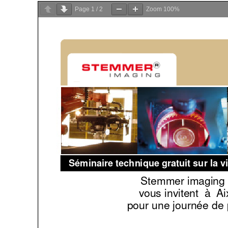
Page
1
/
2
Zoom
100%