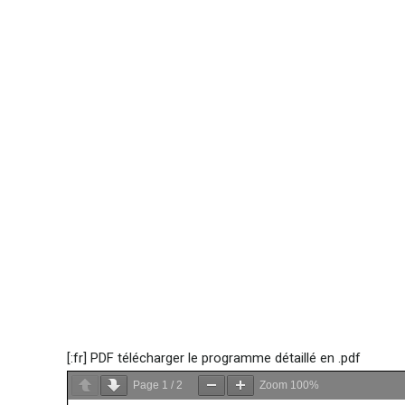
[:fr] PDF télécharger le programme détaillé en .pdf
Page
1
/
2
Zoom
100%