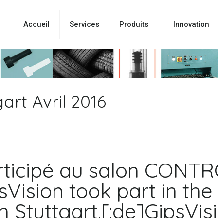
Accueil
Services
Produits
Innovation
rt Avril 2016
articipé au salon CONTR
ipsVision took part in 
 in Stuttgart.[:de]GipsV