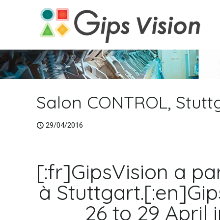
Salon CONTROL, Stuttga
29/04/2016
[:fr]GipsVision a p
à Stuttgart.[:en]G
26 to 29 April