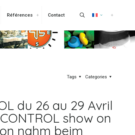
Références
Contact
Tags
Categories
OL du 26 au 29 Avril
the CONTROL show on
ision nahm beim