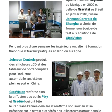
au Mexique en 2009 et
celle de
Gravatai
au Brésil
en janvier 2010, l'usine
Johnson Controls de
Shanghai
a choisi de
former son équipe de
test aux solutions de
GipsVision
.
Pendant plus d'une semaine, les ingénieurs ont alterné formation
théorique et travaux pratiques en labo ou sur ligne.
Johnson Controls
produit
des afficheurs LCD et des
tableaux de bord complets
pour l'industrie
automobile, activité en
plein essort en Chine.
GipsVision
renforce ainsi
la diffusion des outils
Pixy
et
Graduel
qui ont fêté
leurs 10 ans l'année dernière et réaffirme son soutien et sa
présence sur le terrain aux côtés des utilisateurs partout dans le