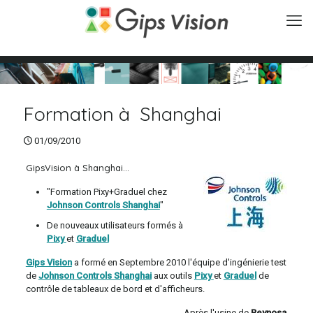
Formation à Shanghai
01/09/2010
GipsVision à Shanghai...
"Formation Pixy+Graduel chez
Johnson Controls Shanghai
"
De nouveaux utilisateurs formés à
Pixy
et
Graduel
Gips Vision
a formé en Septembre 2010 l'équipe d'ingénierie test
de
Johnson Controls Shanghai
aux outils
Pixy
et
Graduel
de
contrôle de tableaux de bord et d'afficheurs.
Après l'usine de
Reynosa