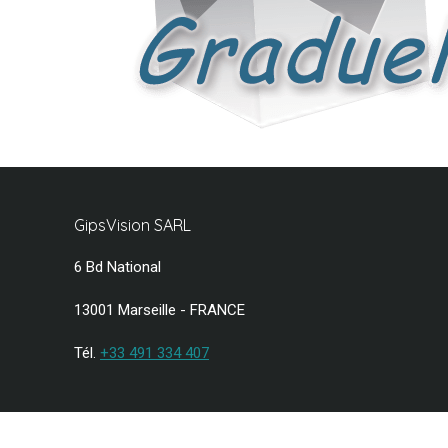
GipsVision SARL
6 Bd National
13001 Marseille - FRANCE
Tél.
+33 491 334 407